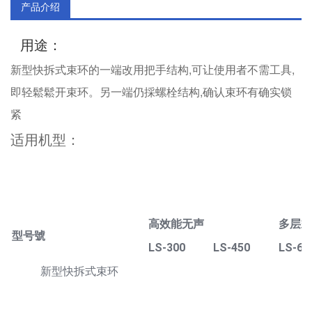
产品介绍
用途：
新型快拆式束环的一端改用把手结构,可让使用者不需工具,
即轻鬆鬆开束环。另一端仍採螺栓结构,确认束环有确实锁
紧
适用机型：
高效能无声
多层式
型号號
LS-300
LS-450
LS-60
新型快拆式束环